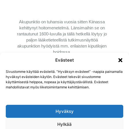
Akupunktio on tuhansia vuosia sitten Kiinassa
kehittynyt hoitomenetelmä. Länsimaihin se on
rantautunut 1600-luvulla ja tällä hetkellä löytyy jo
paljon lääketieteellistä tutkimusnäyttöä
akupunktion hyödyistä mm. erilaisten kiputilojen
hoidossa.
Evästeet
Hoidon aikana aktivoidaan meridiaaneilla
sijaitsevia akupisteitä asettamalla ohut
Sivustomme käyttää evästeitä. “Hyväksyn evästeet” -nappia painamalla
kertakäyttöinen neula kevyesti ihoon. Hoidettavat
hyväksyt evästeiden käytön. Evästeet tekevät sivustomme
pisteet valitaan hoidettavan vaivan mukaan.
käyttämisestä helppoa, nopeaa ja käyttäjäystävällistä. Evästeet
Akupisteiden stimulointi aktivoi kehon oman
mahdollistavat myös liiketoimintamme kehittämisen.
paranemisprosessin; se lisää kehon luontaisten
kipua hoitavien yhdisteiden tuotantoa, aktivoi
verenkiertoa ja aineenvaihduntaa kipualueella
sekä sulkee kipuhermoston toimintaa pois päältä.
Hyväksy
Akupunktiota voidaan käyttää yksittäisenä hoitona
Hylkää
tai yhdistettynä hierontaan, myös purentalihasten